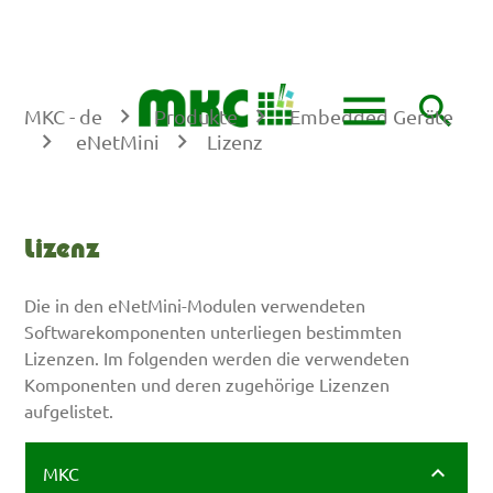
DE
EN
menu
search
MKC - de
Produkte
Embedded Geräte
eNetMini
Lizenz
Suchbegriffe
SUCHEN
Lizenz
Die in den eNetMini-Modulen verwendeten
Softwarekomponenten unterliegen bestimmten
Lizenzen. Im folgenden werden die verwendeten
Komponenten und deren zugehörige Lizenzen
aufgelistet.
MKC