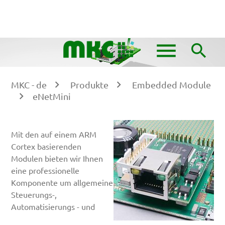
DE
EN
menu
search
Suchbegriffe
MKC - de
Produkte
Embedded Module
SUCHEN
eNetMini
Mit den auf einem ARM
Cortex basierenden
Modulen bieten wir Ihnen
eine professionelle
Komponente um allgemeine
Steuerungs-,
Automatisierungs - und