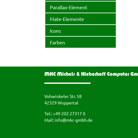
Parallax-Element
Mate-Elemente
Icons
Farben
MKC Michels & Kleberhoff Computer G
Vohwinkeler Str. 58
42329 Wuppertal
Tel.: +49 202 27317 0
Mail:
info@mkc-gmbh.de