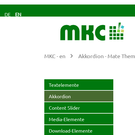
DE
EN
MKC - en
Akkordion - Mate The
Ke
Textelemente
Akkordion
Content Slider
Media-Elemente
Download-Elemente