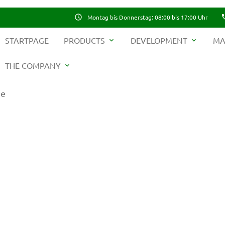
schedule
Montag bis Donnerstag: 08:00 bis 17:00 Uhr
ph
STARTPAGE
PRODUCTS
DEVELOPMENT
MA
expand_more
expand_more
THE COMPANY
expand_more
me
ywords
SEAR